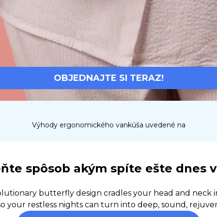
OBJEDNAJTE SI TERAZ!
Výhody ergonomického vankúša uvedené na
te spôsob akým spíte ešte dnes v
lutionary butterfly design cradles your head and neck i
o your restless nights can turn into deep, sound, rejuve