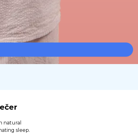
ečer
n natural
nating sleep.