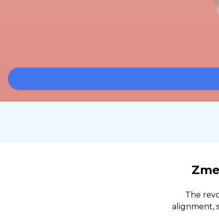
Zmeň
The revo
alignment, s