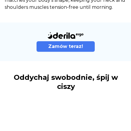
matches your body's shape, keeping your neck and
shoulders muscles tension-free until morning.
Zamów teraz!
Oddychaj swobodnie, śpij w
ciszy