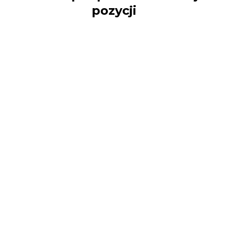
pozycji
BOK
NA WZNAK