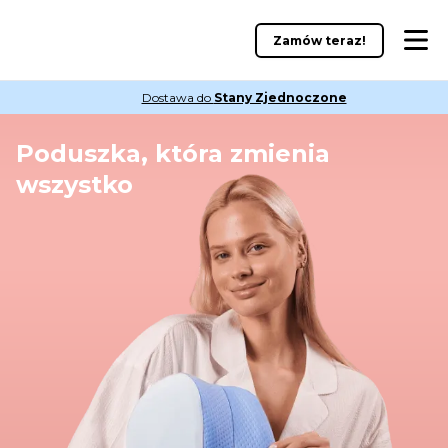
Zamów teraz!
Dostawa do
Stany Zjednoczone
Poduszka, która zmienia
wszystko