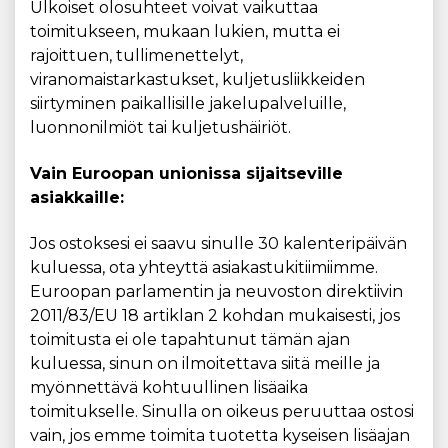
Ulkoiset olosuhteet voivat vaikuttaa
toimitukseen, mukaan lukien, mutta ei
rajoittuen, tullimenettelyt,
viranomaistarkastukset, kuljetusliikkeiden
siirtyminen paikallisille jakelupalveluille,
luonnonilmiöt tai kuljetushäiriöt.
Vain Euroopan unionissa sijaitseville
asiakkaille:
Jos ostoksesi ei saavu sinulle 30 kalenteripäivän
kuluessa, ota yhteyttä asiakastukitiimiimme.
Euroopan parlamentin ja neuvoston direktiivin
2011/83/EU 18 artiklan 2 kohdan mukaisesti, jos
toimitusta ei ole tapahtunut tämän ajan
kuluessa, sinun on ilmoitettava siitä meille ja
myönnettävä kohtuullinen lisäaika
toimitukselle. Sinulla on oikeus peruuttaa ostosi
vain, jos emme toimita tuotetta kyseisen lisäajan