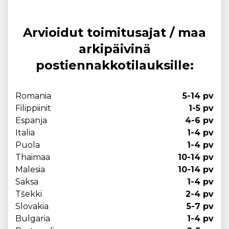
Arvioidut toimitusajat / maa
arkipäivinä
postiennakkotilauksille:
Romania
5-14 pv
Filippiinit
1-5 pv
Espanja
4-6 pv
Italia
1-4 pv
Puola
1-4 pv
Thaimaa
10-14 pv
Malesia
10-14 pv
Saksa
1-4 pv
Tšekki
2-4 pv
Slovakia
5-7 pv
Bulgaria
1-4 pv