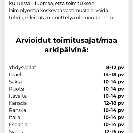
kuluessa. Huomaa, että toimituksen
laiminlyöntiä koskevaa vaatimusta ei voida
tehdä, ellei tätä menettelyä ole noudatettu.
Arvioidut toimitusajat/maa
arkipäivinä:
Yhdysvallat
8-12 pv
Israel
14-18 pv
Saksa
10-14 pv
Ruotsi
10-14 pv
Itävalta
10-14 pv
Kanada
12-18 pv
Ranska
10-14 pv
Italia
10-14 pv
Espanja
10-14 pv
Sveitsi
12-15 pv