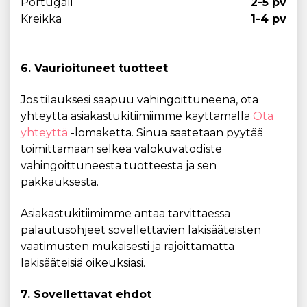
Portugali
2-5 pv
Kreikka
1-4 pv
6. Vaurioituneet tuotteet
Jos tilauksesi saapuu vahingoittuneena, ota
yhteyttä asiakastukitiimiimme käyttämällä
Ota
yhteyttä
-lomaketta. Sinua saatetaan pyytää
toimittamaan selkeä valokuvatodiste
vahingoittuneesta tuotteesta ja sen
pakkauksesta.
Asiakastukitiimimme antaa tarvittaessa
palautusohjeet sovellettavien lakisääteisten
vaatimusten mukaisesti ja rajoittamatta
lakisääteisiä oikeuksiasi.
7. Sovellettavat ehdot