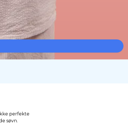
kke perfekte
nde søvn.