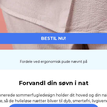
BESTIL NU!
Fordele ved ergonomisk pude nævnt på
Forvandl din søvn i nat
ionerede sommerfugledesign holder dit hoved og din na
, så de hvileløse nætter bliver til dyb, smertefri, livgive