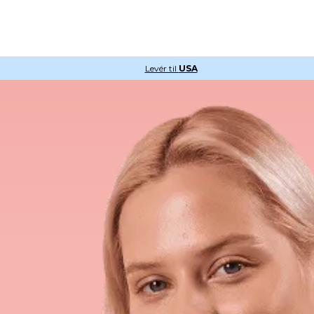
Levér til
USA