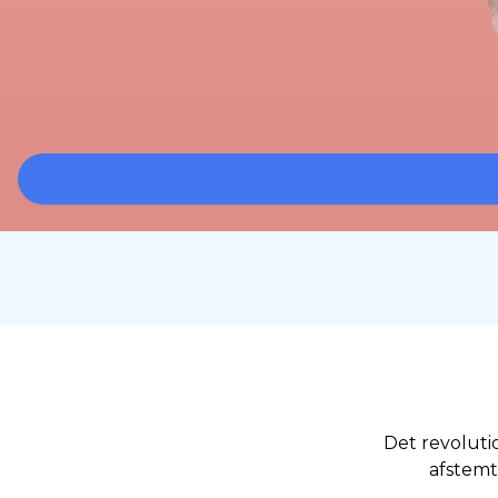
Det revolut
afstemte